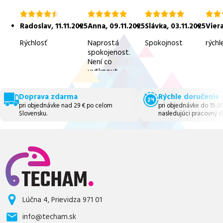
hodnotenie
hodnotenie
hodnotenie
hodn
4.5
5.0
5.0
5.0
Radoslav
,
11.11.2025
Anna
,
09.11.2025
Slávka
,
03.11.2025
Vier
z
z
z
z
5
5
5
5
Rýchlosť
Naprostá
Spokojnost
rýchl
spokojenost.
Není co
vytknout.
Doprava zdarma
Rýchle doručenie
pri objednávke nad 29 € po celom
pri objednávke do 15:3
Slovensku.
nasledujúci pracovný d
Lúčna 4, Prievidza 971 01
info@techam.sk