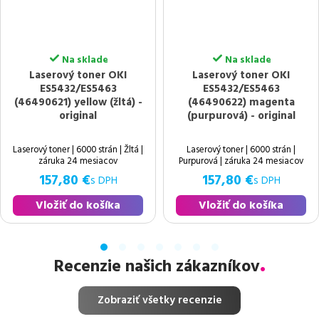
Na sklade
Na sklade
Laserový toner OKI
Laserový toner OKI
ES5432/ES5463
ES5432/ES5463
(46490621) yellow (žltá) -
(46490622) magenta
original
(purpurová) - original
Laserový toner | 6000 strán | Žltá |
Laserový toner | 6000 strán |
záruka 24 mesiacov
Purpurová | záruka 24 mesiacov
157,80 €
157,80 €
s DPH
s DPH
Vložiť do košíka
Vložiť do košíka
Recenzie našich zákazníkov
Zobraziť všetky recenzie