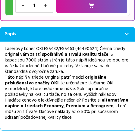
-
+
Popis
Laserový toner OKI ES5432/ES5463 (46490624) Čierna triedy
original vám zaistí
spoľahlivú a trvalú kvalitu tlače
. S
kapacitou 7000 strán strán je táto náplň ideálnou voľbou pre
vaše každodenné tlačové potreby. Vzťahuje sa na ňu
štandardná dvojročná záruka.
Táto náplň v triede Original patrí medzi
originálne
príslušenstvo značky OKI.
Je určená pre tlačiarne OKI
v modeloch, ktoré uvádzame nižšie. Splní aj náročné
požiadavky na kvalitu tlače, no za cenu vyšších nákladov.
Hľadáte cenovo efektívnejšie riešenie? Pozrite si
alternatívne
náplne v triedach Economy, Premium a Recogreen
, ktoré
môžu znížiť vaše tlačové náklady až o 50% pri súčasnom
udržaní požadovanej kvality tlače.