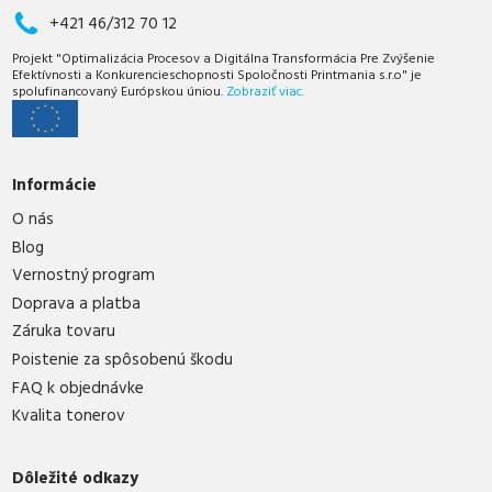
+421 46/312 70 12
Projekt "Optimalizácia Procesov a Digitálna Transformácia Pre Zvýšenie
Efektívnosti a Konkurencieschopnosti Spoločnosti Printmania s.r.o" je
spolufinancovaný Európskou úniou.
Zobraziť viac.
Informácie
O nás
Blog
Vernostný program
Doprava a platba
Záruka tovaru
Poistenie za spôsobenú škodu
FAQ k objednávke
Kvalita tonerov
Dôležité odkazy