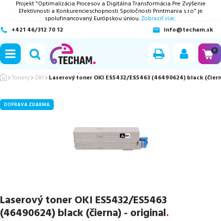
Projekt "Optimalizácia Procesov a Digitálna Transformácia Pre Zvýšenie
Efektívnosti a Konkurencieschopnosti Spoločnosti Printmania s.r.o" je
spolufinancovaný Európskou úniou.
Zobraziť viac.
+421 46/312 70 12
info@techam.sk
ubmenu
0
ubmenu
Tonery
OKI
Laserový toner OKI ES5432/ES5463 (46490624) black (čierna
ubmenu
DOPRAVA ZDARMA
ubmenu
ubmenu
Laserový toner OKI ES5432/ES5463
(46490624) black (čierna) - original
.