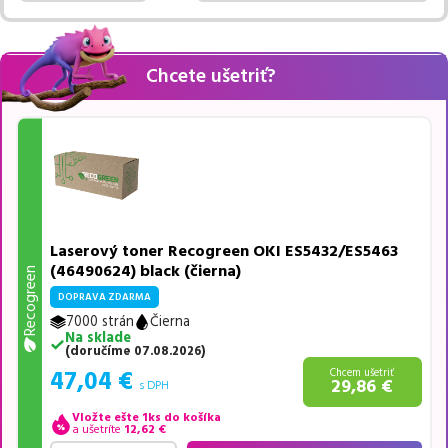
Chcete ušetriť?
Laserový toner Recogreen OKI ES5432/ES5463
(46490624) black (čierna)
Recogreen
DOPRAVA ZDARMA
7000 strán
Čierna
Na sklade
(
doručíme
07.08.2026
)
47,04
€
Chcem ušetriť
29,86
€
s DPH
Vložte ešte 1ks do košíka
a ušetríte
12,62
€