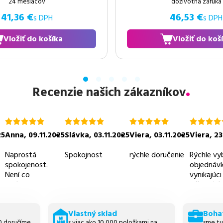
24 mesiacov
doživotná záruka
41,36 €
46,53 €
s DPH
s DPH
Vložiť do košíka
Vložiť do koš
Recenzie našich zákazníkov
hodnotenie
hodnotenie
hodnotenie
hodnoten
5.0
5.0
5.0
5.0
25
Anna
,
09.11.2025
Slávka
,
03.11.2025
Viera
,
03.11.2025
Viera
,
23
z
z
z
z
5
5
5
5
Naprostá
Spokojnost
rýchle doručenie
Rýchle vy
spokojenost.
objednávk
Není co
vynikajúci
vytknout.
zákaznicky
prijateľné
Vlastný sklad
Boha
30 doručíme
s viac ako 10 000 položkami na
sme tu