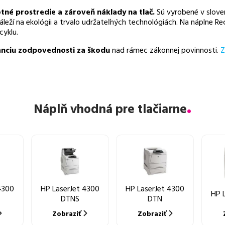
otné prostredie a zároveň náklady na tlač.
Sú vyrobené v slove
záleží na ekológii a trvalo udržateľných technológiách. Na náplne
cyklu.
nciu zodpovednosti za škodu
nad rámec zákonnej povinnosti.
Z
Náplň vhodná pre tlačiarne
4300
HP LaserJet 4300
HP LaserJet 4300
HP 
DTNS
DTN
Zobraziť
Zobraziť