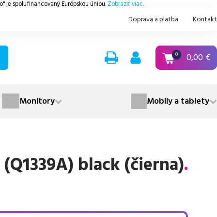
.o" je spolufinancovaný Európskou úniou.
Zobraziť viac.
Doprava a platba
Kontakt
0,00
€
0
Monitory
Mobily a tablety
(Q1339A) black (čierna)
.