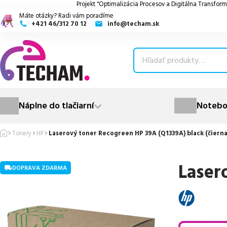
Projekt "Optimalizácia Procesov a Digitálna Transform
Máte otázky? Radi vám poradíme
+421 46/312 70 12
info@techam.sk
ubmenu
ubmenu
ubmenu
Náplne do tlačiarní
Notebo
ubmenu
Tonery
HP
Laserový toner Recogreen HP 39A (Q1339A) black (čierna
ubmenu
Laser
DOPRAVA ZDARMA