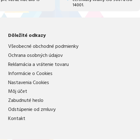
ako napr. ušetriť na
14001.
doprave.
Myslím si,že im
záleží na
zákazníkoch.A to je
naozaj chvályhodné.
Dôležité odkazy
Všeobecné obchodné podmienky
Ochrana osobných údajov
Reklamácia a vrátenie tovaru
Informácie o Cookies
Nastavenia Cookies
Môj účet
Zabudnuté heslo
Odstúpenie od zmluvy
Kontakt