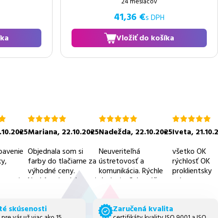
24 mesiacov
41,36 €
s DPH
íka
Vložiť do košíka
ie
hodnotenie
hodnotenie
hodnotenie
5.0
5.0
5.0
.10.2025
Mariana
,
22.10.2025
Nadežda
,
22.10.2025
Iveta
,
21.10.
z
z
z
5
5
5
bavenie
Objednala som si
Neuveriteľná
všetko OK
y,
farby do tlačiarne za
ústretovosť a
rýchlosť OK
výhodné ceny.
komunikácia. Rýchle
proklientsky
 servis,
Neskôr mi volala pani
dodanie. Odporúčam
prístup
 ceny.
z obchodu a
všetkými desiatimi
informovala ma ešte
tento obchod.
té skúsenosti
Zaručená kvalita
o ďalších vyhodach -
 pre vás už viac ako 15
certifikáty kvality ISO 9001 a ISO