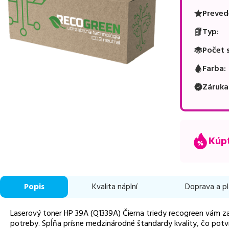
Preved
Typ
:
Počet 
Farba
:
Záruka
Kúpt
Popis
Kvalita náplní
Doprava a p
Laserový toner HP 39A (Q1339A) Čierna triedy recogreen vám za
potreby. Spĺňa prísne medzinárodné štandardy kvality, čo potvr