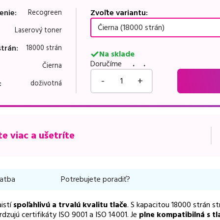
enie
:
Zvoľte variantu:
Recogreen
Čierna (18000 strán)
Laserový toner
strán
:
18000 strán
Na sklade
Doručíme
. .
Čierna
-
+
:
doživotná
e viac a ušetríte
latba
Potrebujete poradiť?
istí
spoľahlivú a trvalú kvalitu tlače
. S kapacitou 18000 strán s
dzujú certifikáty ISO 9001 a ISO 14001. Je
plne kompatibilná s tl