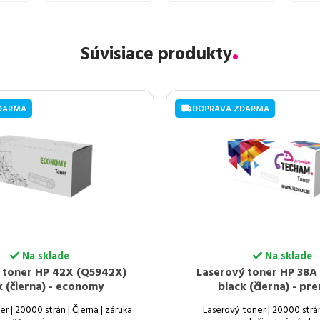
Súvisiace produkty
DARMA
DOPRAVA ZDARMA
Na sklade
Na sklade
 toner HP 42X (Q5942X)
Laserový toner HP 38A
k (čierna) - economy
black (čierna) - pr
r | 20000 strán | Čierna | záruka
Laserový toner | 20000 strán 