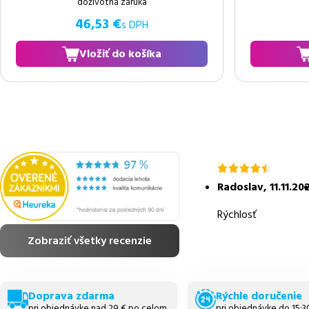
doživotná záruka
46,53 €
s DPH
Vložiť do košíka
hodnotenie
4.5
Radoslav
,
11.11.20
z
5
Rýchlosť
Zobraziť všetky recenzie
Doprava zdarma
Rýchle doručenie
pri objednávke nad 29 € po celom
pri objednávke do 15: