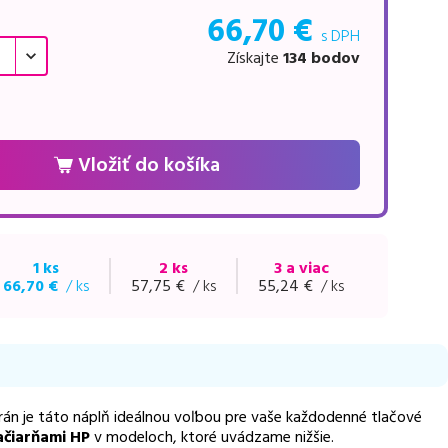
66,70
€
s DPH
Získajte
134
bodov
Vložiť do košíka
1 ks
2 ks
3 a viac
66,70
€
/ ks
57,75
€
/ ks
55,24
€
/ ks
trán je táto náplň ideálnou voľbou pre vaše každodenné tlačové
ačiarňami HP
v modeloch, ktoré uvádzame nižšie.