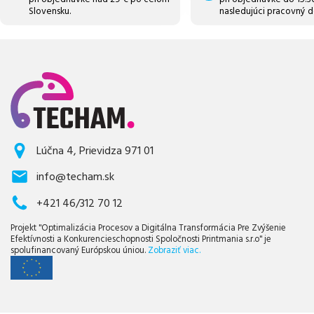
Slovensku.
nasledujúci pracovný d
Lúčna 4, Prievidza 971 01
info@techam.sk
+421 46/312 70 12
Projekt "Optimalizácia Procesov a Digitálna Transformácia Pre Zvýšenie
Efektívnosti a Konkurencieschopnosti Spoločnosti Printmania s.r.o" je
spolufinancovaný Európskou úniou.
Zobraziť viac.