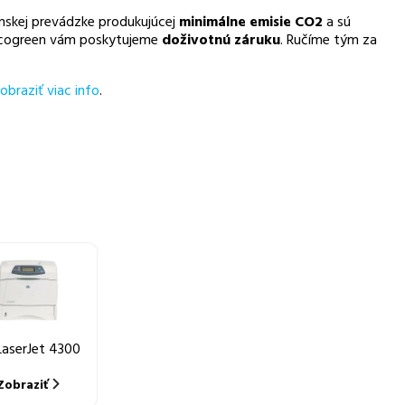
nskej prevádzke produkujúcej
minimálne emisie CO2
a sú
 Recogreen vám poskytujeme
doživotnú záruku
. Ručíme tým za
obraziť viac info
.
LaserJet 4300
Zobraziť