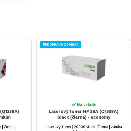
DOPRAVA ZDARMA
Na sklade
 (Q1338A)
Laserový toner HP 38A (Q1338A)
emium
black (čierna) - economy
| Čierna |
Laserový toner | 20000 strán | Čierna | záruka