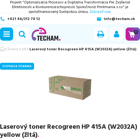
Projekt "Optimalizácia Procesov a Digitálna Transformácia Pre Zvýšenie
Efektívnosti a Konkurencieschopnosti Spoločnosti Printmania s.r.o" je
spolufinancovaný Európskou úniou.
Zobraziť viac.
+421 46/312 70 12
info@techam.sk
ubmenu
0
ubmenu
Tonery
HP
Laserový toner Recogreen HP 415A (W2032A) yellow (žltá)
ubmenu
DOPRAVA ZDARMA
ubmenu
ubmenu
Laserový toner Recogreen HP 415A (W2032A)
yellow (žltá)
.