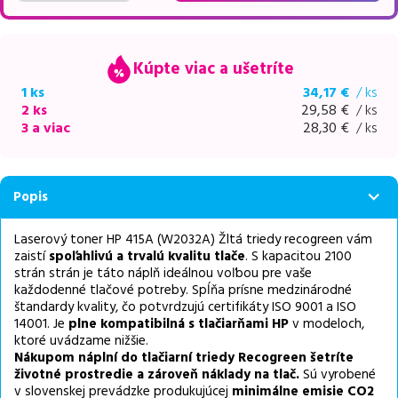
Kúpte viac a ušetríte
1 ks
34,17
€
/ ks
2 ks
29,58
€
/ ks
3 a viac
28,30
€
/ ks
Popis
Laserový toner HP 415A (W2032A) Žltá triedy recogreen vám
zaistí
spoľahlivú a trvalú kvalitu tlače
. S kapacitou 2100
strán strán je táto náplň ideálnou voľbou pre vaše
každodenné tlačové potreby. Spĺňa prísne medzinárodné
štandardy kvality, čo potvrdzujú certifikáty ISO 9001 a ISO
14001. Je
plne kompatibilná s tlačiarňami HP
v modeloch,
ktoré uvádzame nižšie.
Nákupom náplní do tlačiarní triedy Recogreen šetríte
životné prostredie a zároveň náklady na tlač.
Sú vyrobené
v slovenskej prevádzke produkujúcej
minimálne emisie CO2