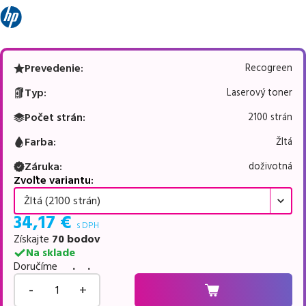
Prevedenie
:
Recogreen
Typ
:
Laserový toner
Počet strán
:
2100 strán
Farba
:
Žltá
Záruka
:
doživotná
Zvoľte variantu:
Žltá (2100 strán)
34,17
€
s DPH
Získajte
70
bodov
Na sklade
Doručíme
. .
-
+