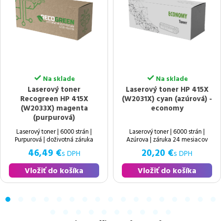
Na sklade
Na sklade
Laserový toner
Laserový toner HP 415X
Recogreen HP 415X
(W2031X) cyan (azúrová) -
(W2033X) magenta
economy
(purpurová)
Laserový toner | 6000 strán |
Laserový toner | 6000 strán |
Purpurová | doživotná záruka
Azúrova | záruka 24 mesiacov
46,49 €
20,20 €
s DPH
s DPH
Vložiť do košíka
Vložiť do košíka