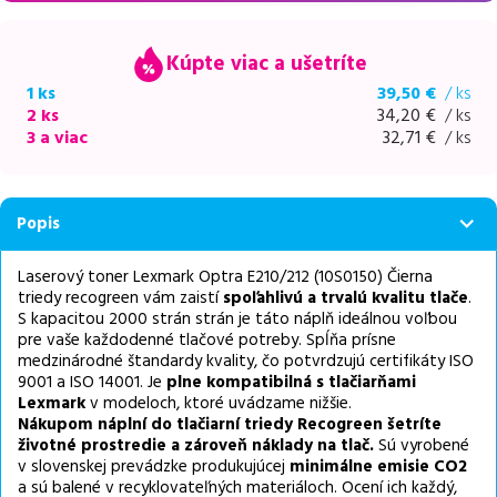
Kúpte viac a ušetríte
1 ks
39,50
€
/ ks
2 ks
34,20
€
/ ks
3 a viac
32,71
€
/ ks
Popis
Laserový toner Lexmark Optra E210/212 (10S0150) Čierna
triedy recogreen vám zaistí
spoľahlivú a trvalú kvalitu tlače
.
S kapacitou 2000 strán strán je táto náplň ideálnou voľbou
pre vaše každodenné tlačové potreby. Spĺňa prísne
medzinárodné štandardy kvality, čo potvrdzujú certifikáty ISO
9001 a ISO 14001. Je
plne kompatibilná s tlačiarňami
Lexmark
v modeloch, ktoré uvádzame nižšie.
Nákupom náplní do tlačiarní triedy Recogreen šetríte
životné prostredie a zároveň náklady na tlač.
Sú vyrobené
v slovenskej prevádzke produkujúcej
minimálne emisie CO2
a sú balené v recyklovateľných materiáloch. Ocení ich každý,