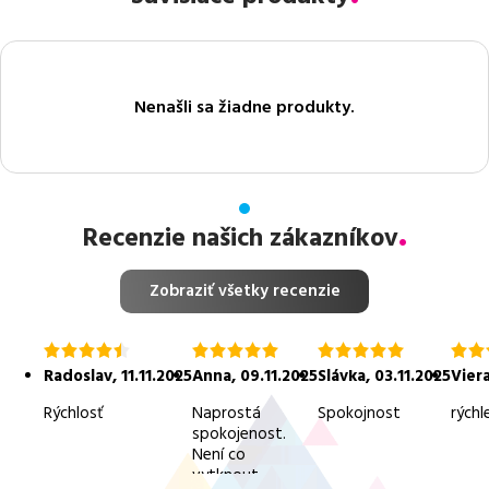
Nenašli sa žiadne produkty.
Recenzie našich zákazníkov
Zobraziť všetky recenzie
hodnotenie
hodnotenie
hodnotenie
hodn
4.5
5.0
5.0
5.0
Radoslav
,
11.11.2025
Anna
,
09.11.2025
Slávka
,
03.11.2025
Vier
z
z
z
z
5
5
5
5
Rýchlosť
Naprostá
Spokojnost
rýchl
spokojenost.
Není co
vytknout.