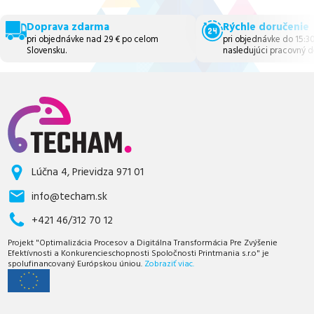
Doprava zdarma
Rýchle doručenie
pri objednávke nad 29 € po celom
pri objednávke do 15:3
Slovensku.
nasledujúci pracovný d
Lúčna 4, Prievidza 971 01
info@techam.sk
+421 46/312 70 12
Projekt "Optimalizácia Procesov a Digitálna Transformácia Pre Zvýšenie
Efektívnosti a Konkurencieschopnosti Spoločnosti Printmania s.r.o" je
spolufinancovaný Európskou úniou.
Zobraziť viac.