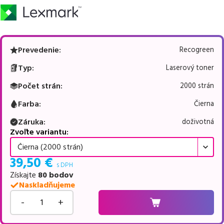
Prevedenie
:
Recogreen
Typ
:
Laserový toner
Počet strán
:
2000 strán
Farba
:
Čierna
Záruka
:
doživotná
Zvoľte variantu:
Čierna (2000 strán)
39,50
€
s DPH
Získajte
80
bodov
Naskladňujeme
-
+