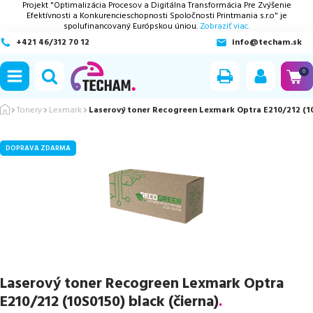
Projekt "Optimalizácia Procesov a Digitálna Transformácia Pre Zvýšenie
Efektívnosti a Konkurencieschopnosti Spoločnosti Printmania s.r.o" je
spolufinancovaný Európskou úniou.
Zobraziť viac.
+421 46/312 70 12
info@techam.sk
ubmenu
0
ubmenu
Tonery
Lexmark
Laserový toner Recogreen Lexmark Optra E210/212 (10
ubmenu
DOPRAVA ZDARMA
ubmenu
ubmenu
Laserový toner Recogreen Lexmark Optra
E210/212 (10S0150) black (čierna)
.