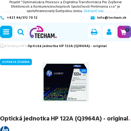
Projekt "Optimalizácia Procesov a Digitálna Transformácia Pre Zvýšenie
Efektívnosti a Konkurencieschopnosti Spoločnosti Printmania s.r.o" je
spolufinancovaný Európskou úniou.
Zobraziť viac.
+421 46/312 70 12
info@techam.sk
ubmenu
0
ubmenu
Tonery
HP
Optická jednotka HP 122A (Q3964A) - original
ubmenu
DOPRAVA ZDARMA
ubmenu
ubmenu
Optická jednotka HP 122A (Q3964A) - original
.