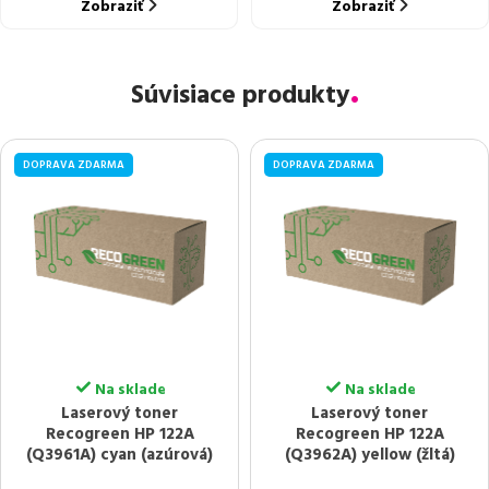
Zobraziť
Zobraziť
Súvisiace produkty
DOPRAVA ZDARMA
DOPRAVA ZDARMA
Na sklade
Na sklade
Laserový toner
Laserový toner
Recogreen HP 122A
Recogreen HP 122A
(Q3961A) cyan (azúrová)
(Q3962A) yellow (žltá)