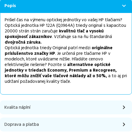
Popis
Prišiel čas na výmenu optickej jednotky vo vašej HP tlačiarni?
Optická jednotka HP 122A (Q3964A) triedy original s kapacitou
20000 strán strán zaručuje
kvalitnú tlač a vysokú
spokojnosť zákazníkov
. Vzťahuje sa na ňu štandardná
dvojročná záruka.
Optická jednotka triedy Original patrí medzi
originálne
príslušenstvo značky HP
. Je určená pre tlačiarne HP v
modeloch, ktoré uvádzame nižšie. Hľadáte cenovo
efektívnejšie riešenie? Pozrite si
alternatívne
optické
jednotky v triedach Economy, Premium a Recogreen,
ktoré môžu znížiť vaše tlačové náklady až o 50%,
a to aj pri
udržaní požadovanej kvality tlače.
Kvalita náplní
Doprava a platba