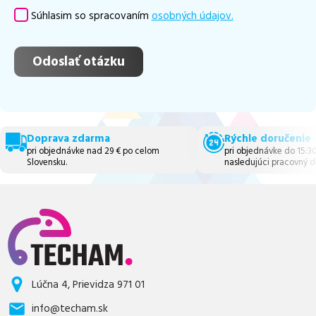
Súhlasim so spracovaním
osobných údajov.
Doprava zdarma
Rýchle doručenie
pri objednávke nad 29 € po celom
pri objednávke do 15:3
Slovensku.
nasledujúci pracovný d
Lúčna 4, Prievidza 971 01
info@techam.sk