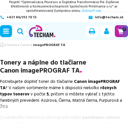
Projekt "Optimalizácia Procesov a Digitálna Transformácia Pre Zvýšenie
Efektívnosti a Konkurencieschopnosti Spoločnosti Printmania s.r.o" je
spolufinancovaný Európskou úniou.
Zobraziť viac.
+421 46/312 70 12
info@techam.sk
ubmenu
0
ubmenu
Tonery
Canon
imagePROGRAF TA
ubmenu
Tonery a náplne do tlačiarne
Canon imagePROGRAF TA
ubmenu
Potrebujete doplniť toner do tlačiarne
Canon imagePROGRAF
ubmenu
TA
? V našom sortimente máme k dispozícii niekoľko
rôznych
typov tonerov
v počte
5
, pričom si môžete vybrať z týchto
farebných prevedení: Azúrova, Čierna, Matná čierna, Purpurová a
Žltá.
Z uvedeného množstva dostupných náplní
ponúkame cenovo
výhodnejšie alternatívy, ktoré plne zachovávajú kvalitu tlače
.