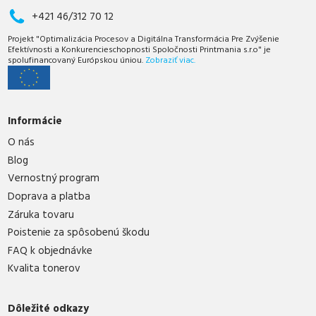
+421 46/312 70 12
Projekt "Optimalizácia Procesov a Digitálna Transformácia Pre Zvýšenie
Efektívnosti a Konkurencieschopnosti Spoločnosti Printmania s.r.o" je
spolufinancovaný Európskou úniou.
Zobraziť viac.
Informácie
O nás
Blog
Vernostný program
Doprava a platba
Záruka tovaru
Poistenie za spôsobenú škodu
FAQ k objednávke
Kvalita tonerov
Dôležité odkazy