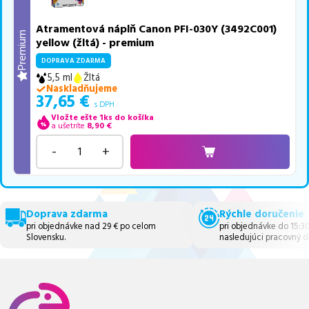
Atramentová náplň Canon PFI-030Y (3492C001)
Premium
yellow (žltá) - premium
DOPRAVA ZDARMA
5,5 ml
Žltá
Naskladňujeme
37,65
€
s DPH
Vložte ešte 1ks do košíka
a ušetríte
8,90
€
-
+
Doprava zdarma
Rýchle doručenie
pri objednávke nad 29 € po celom
pri objednávke do 15:3
Slovensku.
nasledujúci pracovný d