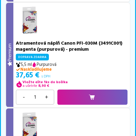
Atramentová náplň Canon PFI-030M (3491C001)
Premium
magenta (purpurová) - premium
DOPRAVA ZDARMA
5,5 ml
Purpurová
Naskladňujeme
37,65
€
s DPH
Vložte ešte 1ks do košíka
a ušetríte
8,90
€
-
+