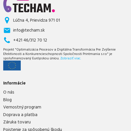
Lúčna 4, Prievidza 971 01
info@techam.sk
+421 46/312 70 12
Projekt "Optimalizácia Procesov a Digitálna Transformácia Pre Zvýšenie
Efektívnosti a Konkurencieschopnosti Spoločnosti Printmania s.r.o" je
spolufinancovaný Európskou úniou.
Zobraziť viac.
Informácie
O nás
Blog
Vernostný program
Doprava a platba
Záruka tovaru
Poistenie za spôsobenú škodu