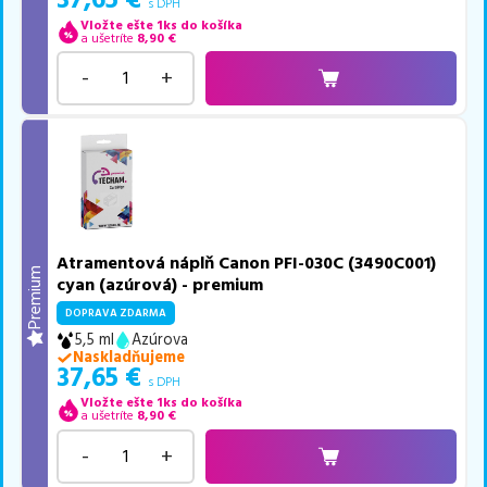
37,65
€
s DPH
Vložte ešte 1ks do košíka
a ušetríte
8,90
€
-
+
Atramentová náplň Canon PFI-030C (3490C001)
Premium
cyan (azúrová) - premium
DOPRAVA ZDARMA
5,5 ml
Azúrova
Naskladňujeme
37,65
€
s DPH
Vložte ešte 1ks do košíka
a ušetríte
8,90
€
-
+