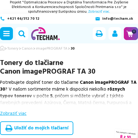
Projekt "Optimalizácia Procesov a Digitálna Transformácia Pre Zvýšenie
Efektívnosti a Konkurencieschopnosti Spoločnosti Printmania s.r.o" je
spolufinancovaný Európskou úniou.
Zobraziť viac.
+421 46/312 70 12
info@techam.sk
ubmenu
0
ubmenu
Tonery
Canon
imagePROGRAF TA
30
Tonery do tlačiarne
ubmenu
Canon imagePROGRAF TA 30
ubmenu
Potrebujete doplniť toner do tlačiarne
Canon imagePROGRAF TA
30
? V našom sortimente máme k dispozícii niekoľko
rôznych
ubmenu
typov tonerov
v počte
5
, pričom si môžete vybrať z týchto
farebných prevedení: Azúrova, Čierna, Matná čierna, Purpurová a
Žltá.
Zobraziť viac
Z uvedeného množstva dostupných náplní
ponúkame cenovo
výhodnejšie alternatívy, ktoré plne zachovávajú kvalitu tlače
.
Uložiť do mojích tlačiarní
Súčasťou tejto ponuky sú
overené náhrady v rôznych triedach
,