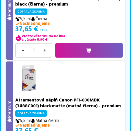
Premium
black (čierna) - premium
DOPRAVA ZDARMA
5,5 ml
Čierna
Naskladňujeme
37,65
€
s DPH
Vložte ešte 1ks do košíka
a ušetríte
8,90
€
-
+
Atramentová náplň Canon PFI-030MBK
Premium
(3488C001) blackmatte (matná čierna) - premium
DOPRAVA ZDARMA
5,5 ml
Matná čierna
Naskladňujeme