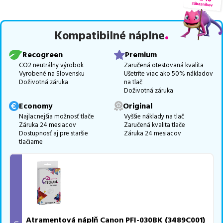
medzi ktoré patrí
špičková trieda PREMIUM
v počte
5
ks.
Celá táto certifikovaná ponuka, spĺňajúca normy ISO 9001 a 14001,
Kompatibilné náplne
zaručuje bezproblémovú tlač.
Najlacnejší produkt
u nás nájdete
už od
37,65
€
.
Recogreen
Premium
Vieme, že pri nákupe zohráva dôležitú úlohu aj dostupnosť. Preto
CO2 neutrálny výrobok
Zaručená otestovaná kvalita
Vyrobené na Slovensku
Ušetríte viac ako 50% nákladov
sa snažíme
pravidelne naskladňovať produkty, aby boli ihneď k
Doživotná záruka
na tlač
dispozícii na odoslanie.
Aktuálne máme k tejto tlačiarni
v
Doživotná záruka
ponuke 5 ks tonerov.
Economy
Original
Ak si pri výbere nie ste istí, ktoré riešenie je pre vaše potreby
Najlacnejšia možnosť tlače
Vyššie náklady na tlač
Záruka 24 mesiacov
Zaručená kvalita tlače
najvhodnejšie, alebo máte akékoľvek ďalšie otázky, môžete sa na
Dostupnosť aj pre staršie
Záruka 24 mesiacov
nás kedykoľvek obrátiť e-mailom alebo telefonicky. Sme tu, aby
tlačiarne
sme vám pomohli vybrať to najlepšie riešenie.
Atramentová náplň Canon PFI-030BK (3489C001)