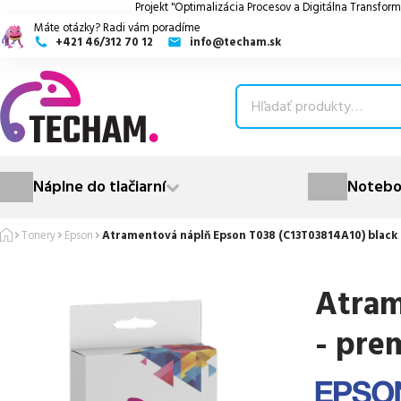
Projekt "Optimalizácia Procesov a Digitálna Transform
Máte otázky? Radi vám poradíme
+421 46/312 70 12
info@techam.sk
ubmenu
ubmenu
ubmenu
Náplne do tlačiarní
Notebo
ubmenu
Tonery
Epson
Atramentová náplň Epson T038 (C13T03814A10) black 
ubmenu
Atram
- pre