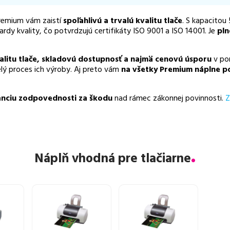
remium vám zaistí
spoľahlivú a trvalú kvalitu tlače
. S kapacitou
dy kvality, čo potvrdzujú certifikáty ISO 9001 a ISO 14001. Je
pln
alitu tlače, skladovú dostupnosť a najmä cenovú úsporu
v por
elý proces ich výroby. Aj preto vám
na všetky Premium náplne p
nciu zodpovednosti za škodu
nad rámec zákonnej povinnosti.
Z
Náplň vhodná pre tlačiarne