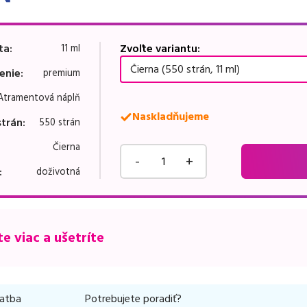
ta
:
Zvoľte variantu:
11 ml
Čierna (550 strán, 11 ml)
enie
:
premium
Atramentová náplň
Naskladňujeme
strán
:
550 strán
Čierna
-
+
:
doživotná
e viac a ušetríte
latba
Potrebujete poradiť?