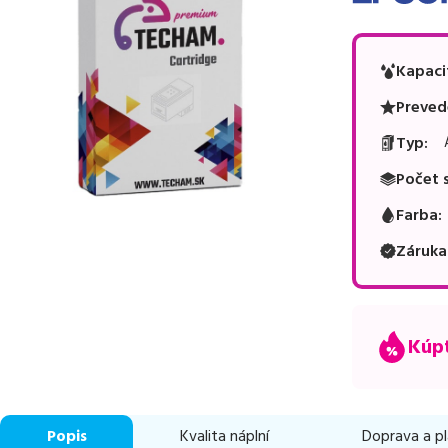
Kapaci
Preved
Typ
:
Počet 
Farba
:
Záruka
Kúpt
Popis
Kvalita náplní
Doprava a p