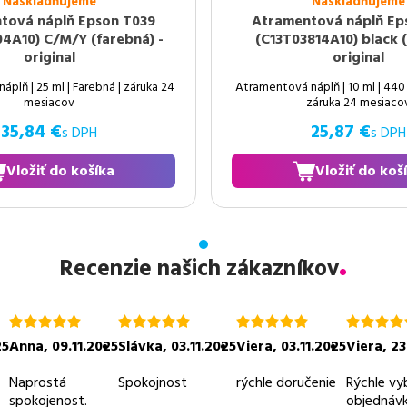
Naskladňujeme
Naskladňujeme
tová náplň Epson T039
Atramentová náplň Ep
4A10) C/M/Y (farebná) -
(C13T03814A10) black (
original
original
plň | 25 ml | Farebná | záruka 24
Atramentová náplň | 10 ml | 440 s
mesiacov
záruka 24 mesiaco
35,84 €
25,87 €
s DPH
s DPH
Vložiť do košíka
Vložiť do koš
Recenzie našich zákazníkov
hodnotenie
hodnotenie
hodnotenie
hodnoten
5.0
5.0
5.0
5.0
25
Anna
,
09.11.2025
Slávka
,
03.11.2025
Viera
,
03.11.2025
Viera
,
23
z
z
z
z
5
5
5
5
Naprostá
Spokojnost
rýchle doručenie
Rýchle vy
spokojenost.
objednávk