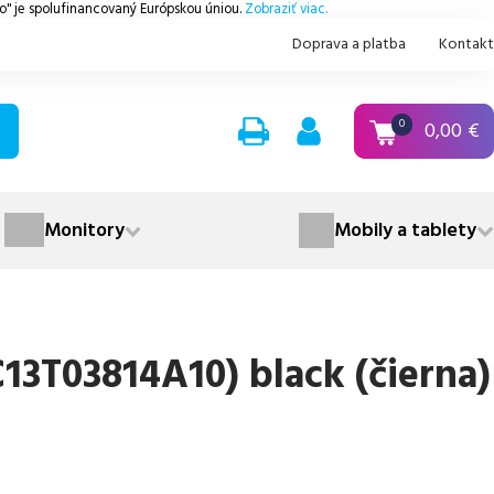
.o" je spolufinancovaný Európskou úniou.
Zobraziť viac.
Doprava a platba
Kontakt
0,00
€
0
Monitory
Mobily a tablety
13T03814A10) black (čierna)