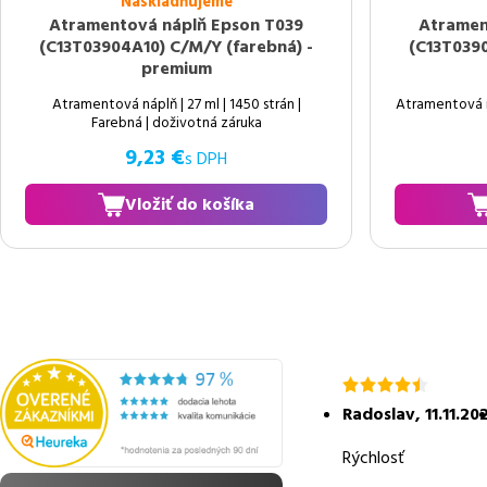
Naskladňujeme
Atramentová náplň Epson T039
Atramen
(C13T03904A10) C/M/Y (farebná) -
(C13T0390
premium
Atramentová náplň | 27 ml | 1450 strán |
Atramentová ná
Farebná | doživotná záruka
9,23 €
s DPH
Vložiť do košíka
hodnotenie
4.5
Radoslav
,
11.11.20
z
5
Rýchlosť