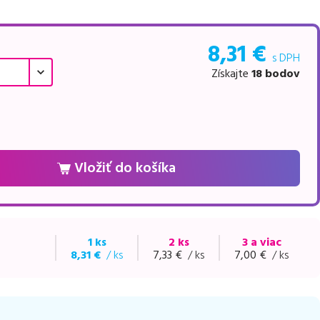
8,31
€
s DPH
Získajte
18
bodov
Vložiť do košíka
1 ks
2 ks
3 a viac
8,31
€
/ ks
7,33
€
/ ks
7,00
€
/ ks