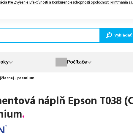
ácia Pre Zvýšenie Efektívnosti a Konkurencieschopnosti Spoločnosti Printmania s.r
Vyhľadať
oky
Počítače
(čierna) - premium
entová náplň Epson T038 (C
mium
.