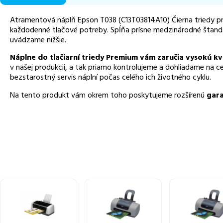
Atramentová náplň Epson T038 (C13T03814A10) Čierna triedy p
každodenné tlačové potreby. Spĺňa prísne medzinárodné štandar
uvádzame nižšie.
Náplne do tlačiarní triedy Premium vám zaručia vysokú kv
v našej produkcii, a tak priamo kontrolujeme a dohliadame na c
bezstarostný servis náplní počas celého ich životného cyklu.
Na tento produkt vám okrem toho poskytujeme rozšírenú
gara