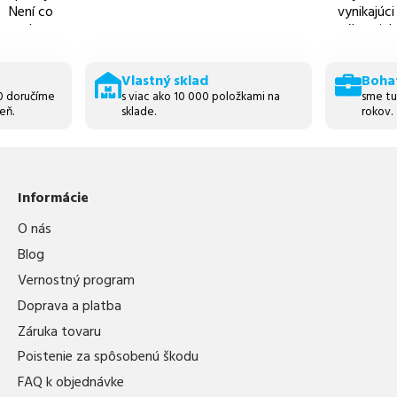
Není co
vynikajúci
vytknout.
zákaznicky
prijateľné
Vlastný sklad
Boha
30 doručíme
s viac ako 10 000 položkami na
sme tu
eň.
sklade.
rokov.
Informácie
O nás
Blog
Vernostný program
Doprava a platba
Záruka tovaru
Poistenie za spôsobenú škodu
FAQ k objednávke