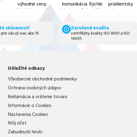
výhodné ceny.
komunikácia. Rýchle
proklientsky
 servis,
Neskôr mi volala pani
dodanie. Odporúčam
prístup
 ceny.
z obchodu a
všetkými desiatimi
informovala ma ešte
tento obchod.
té skúsenosti
Zaručená kvalita
o ďalších vyhodach -
 pre vás už viac ako 15
certifikáty kvality ISO 9001 a ISO
ako napr. ušetriť na
14001.
doprave.
Myslím si,že im
záleží na
zákazníkoch.A to je
naozaj chvályhodné.
Dôležité odkazy
Všeobecné obchodné podmienky
Ochrana osobných údajov
Reklamácia a vrátenie tovaru
Informácie o Cookies
Nastavenia Cookies
Môj účet
Zabudnuté heslo