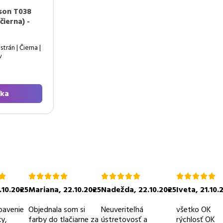
son T038
čierna) -
trán | Čierna |
v
íka
ie
hodnotenie
hodnotenie
hodnotenie
5.0
5.0
5.0
.10.2025
Mariana
,
22.10.2025
Nadežda
,
22.10.2025
Iveta
,
21.10.
z
z
z
5
5
5
bavenie
Objednala som si
Neuveriteľná
všetko OK
y,
farby do tlačiarne za
ústretovosť a
rýchlosť OK