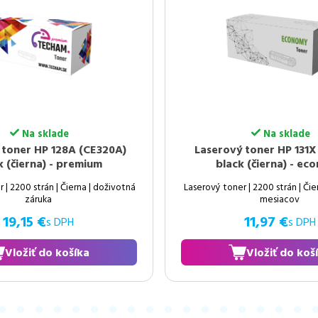
Na sklade
Na sklade
ý toner HP 131X (CF210X)
Laserový toner HP 131
ck (čierna) - economy
black (čierna) - p
er | 2200 strán | Čierna | záruka 24
Laserový toner | 2200 strán | Či
mesiacov
záruka
11,97 €
19,15 €
s DPH
s DP
Vložiť do košíka
Vložiť do ko