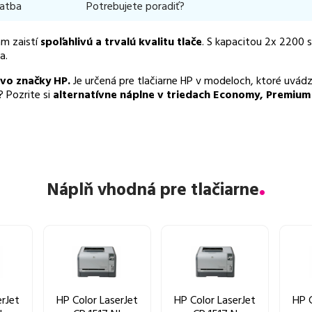
latba
Potrebujete poradiť?
ám zaistí
spoľahlivú a trvalú kvalitu tlače
. S kapacitou 2x 2200 
a.
tvo značky HP.
Je určená pre tlačiarne HP v modeloch, ktoré uvádza
? Pozrite si
alternatívne náplne v triedach Economy, Premiu
Náplň vhodná pre tlačiarne
erJet
HP Color LaserJet
HP Color LaserJet
HP C