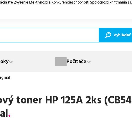
ácia Pre Zvýšenie Efektívnosti a Konkurencieschopnosti Spoločnosti Printmania s.r
Vyhľadať
oky
Počítače
iginal
ový toner HP 125A 2ks (CB54
al
.