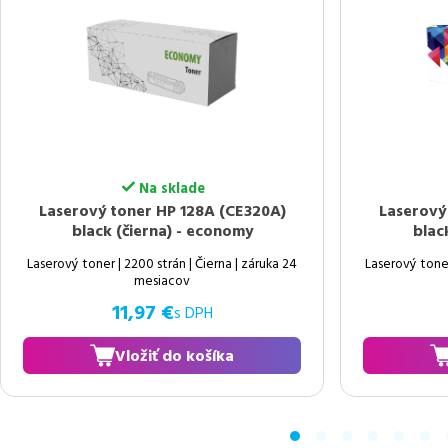
Na sklade
Laserový toner HP 128A (CE320A)
Laserov
black (čierna) - premium
bla
Laserový toner | 2200 strán | Čierna | doživotná
Laserový ton
záruka
19,15 €
s DPH
Vložiť do košíka