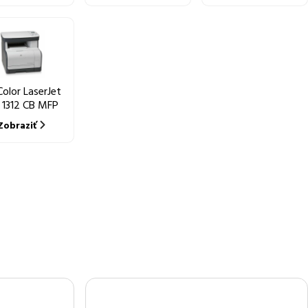
olor LaserJet
1312 CB MFP
Zobraziť