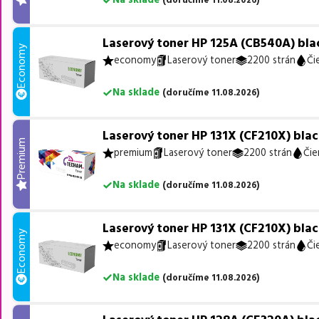
Laserový toner HP 125A (CB540A) blac
Economy
economy
Laserový toner
2200 strán
Či
Na sklade
(
doručíme
11.08.2026
)
Laserový toner HP 131X (CF210X) blac
Premium
premium
Laserový toner
2200 strán
Čie
Na sklade
(
doručíme
11.08.2026
)
Laserový toner HP 131X (CF210X) blac
Economy
economy
Laserový toner
2200 strán
Či
Na sklade
(
doručíme
11.08.2026
)