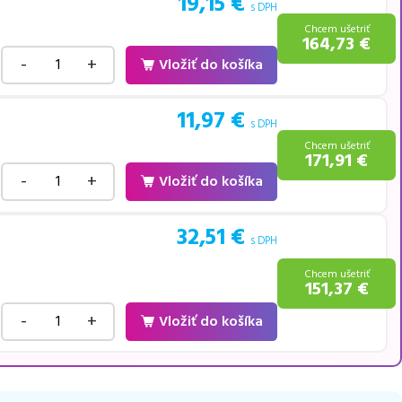
19,15
€
s DPH
Chcem ušetriť
164,73
€
-
+
Vložiť do košíka
11,97
€
s DPH
Chcem ušetriť
171,91
€
-
+
Vložiť do košíka
32,51
€
s DPH
Chcem ušetriť
151,37
€
-
+
Vložiť do košíka