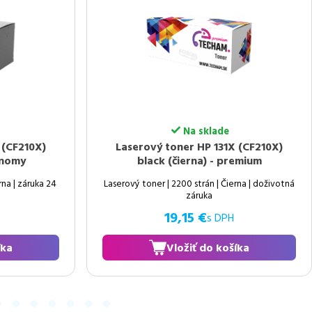
Na sklade
X (CF210X)
Laserový toner HP 125A (CB540A)
remium
black (čierna) - economy
erna | doživotná
Laserový toner | 2200 strán | Čierna | záruka 24
mesiacov
11,97 €
H
s DPH
šíka
Vložiť do košíka