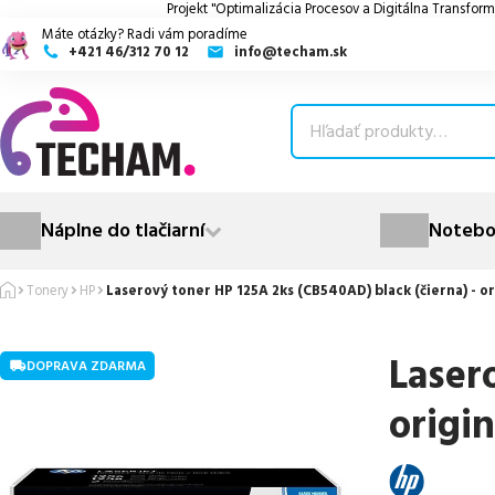
Projekt "Optimalizácia Procesov a Digitálna Transform
Máte otázky? Radi vám poradíme
+421 46/312 70 12
info@techam.sk
ubmenu
ubmenu
ubmenu
Náplne do tlačiarní
Notebo
ubmenu
Tonery
HP
Laserový toner HP 125A 2ks (CB540AD) black (čierna) - or
ubmenu
Laser
DOPRAVA ZDARMA
origin