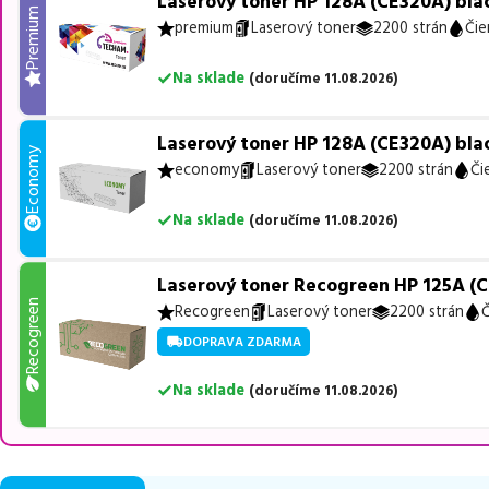
Laserový toner HP 128A (CE320A) blac
Premium
premium
Laserový toner
2200 strán
Čie
Na sklade
(
doručíme
11.08.2026
)
Laserový toner HP 128A (CE320A) blac
Economy
economy
Laserový toner
2200 strán
Či
Na sklade
(
doručíme
11.08.2026
)
Laserový toner Recogreen HP 125A (C
Recogreen
Recogreen
Laserový toner
2200 strán
Č
DOPRAVA ZDARMA
Na sklade
(
doručíme
11.08.2026
)