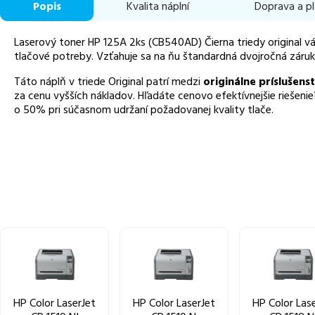
Popis
Kvalita náplní
Doprava a p
Laserový toner HP 125A 2ks (CB540AD) Čierna triedy original v
tlačové potreby. Vzťahuje sa na ňu štandardná dvojročná záruk
Táto náplň v triede Original patrí medzi
originálne príslušens
za cenu vyšších nákladov. Hľadáte cenovo efektívnejšie riešenie
o 50% pri súčasnom udržaní požadovanej kvality tlače.
HP Color LaserJet
HP Color LaserJet
HP Color Las