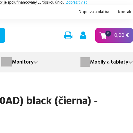
.o" je spolufinancovaný Európskou úniou.
Zobraziť viac.
Doprava a platba
Kontakt
0,00
€
0
Monitory
Mobily a tablety
0AD) black (čierna) -