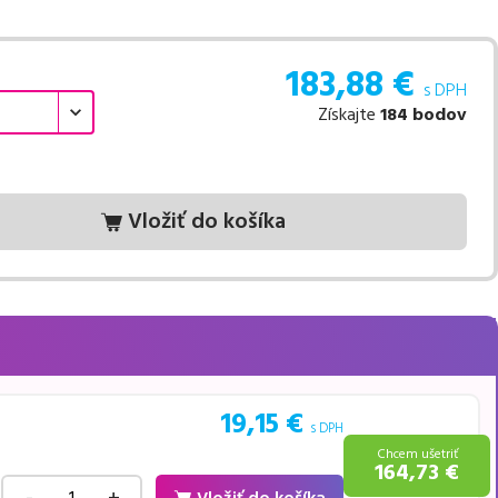
183,88
€
s DPH
Získajte
184
bodov
Vložiť do košíka
19,15
€
s DPH
Chcem ušetriť
164,73
€