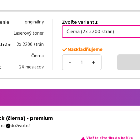
enie
:
Zvoľte variantu:
originálny
Čierna (2x 2200 strán)
Laserový toner
strán
:
2x 2200 strán
Naskladňujeme
Čierna
-
+
:
24 mesiacov
k (čierna) - premium
rna
doživotná
Vložte ešte 1ks do košíka