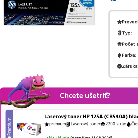
Preved
Typ
:
Počet 
Farba
:
Záruka
Chcete ušetriť?
Laserový toner HP 125A (CB540A) blac
Premium
premium
Laserový toner
2200 strán
Čie
Na sklade
(
doručíme
11.08.2026
)