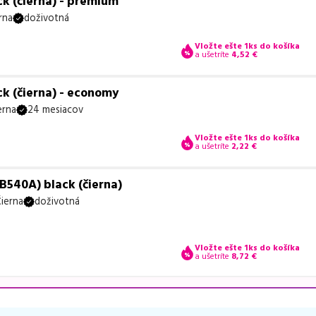
k (čierna) - premium
rna
doživotná
Vložte ešte 1ks do košíka
a ušetríte
4,52
€
k (čierna) - economy
erna
24 mesiacov
Vložte ešte 1ks do košíka
a ušetríte
2,22
€
B540A) black (čierna)
ierna
doživotná
Vložte ešte 1ks do košíka
a ušetríte
8,72
€