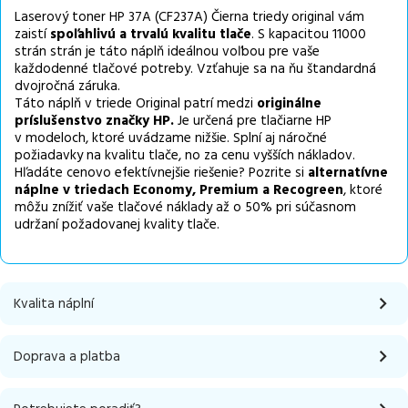
Laserový toner HP 37A (CF237A) Čierna triedy original vám
zaistí
spoľahlivú a trvalú kvalitu tlače
. S kapacitou 11000
strán strán je táto náplň ideálnou voľbou pre vaše
každodenné tlačové potreby. Vzťahuje sa na ňu štandardná
dvojročná záruka.
Táto náplň v triede Original patrí medzi
originálne
príslušenstvo značky HP.
Je určená pre tlačiarne HP
v modeloch, ktoré uvádzame nižšie. Splní aj náročné
požiadavky na kvalitu tlače, no za cenu vyšších nákladov.
Hľadáte cenovo efektívnejšie riešenie? Pozrite si
alternatívne
náplne v triedach Economy, Premium a Recogreen
, ktoré
môžu znížiť vaše tlačové náklady až o 50% pri súčasnom
udržaní požadovanej kvality tlače.
Kvalita náplní
Doprava a platba