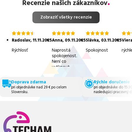
Recenzie našich zákazníkov
Zobraziť všetky recenzie
hodnotenie
hodnotenie
hodnotenie
hodn
4.5
5.0
5.0
5.0
Radoslav
,
11.11.2025
Anna
,
09.11.2025
Slávka
,
03.11.2025
Vier
z
z
z
z
5
5
5
5
Rýchlosť
Naprostá
Spokojnost
rýchl
spokojenost.
Není co
vytknout.
Doprava zdarma
Rýchle doručenie
pri objednávke nad 29 € po celom
pri objednávke do 15:3
Slovensku.
nasledujúci pracovný d