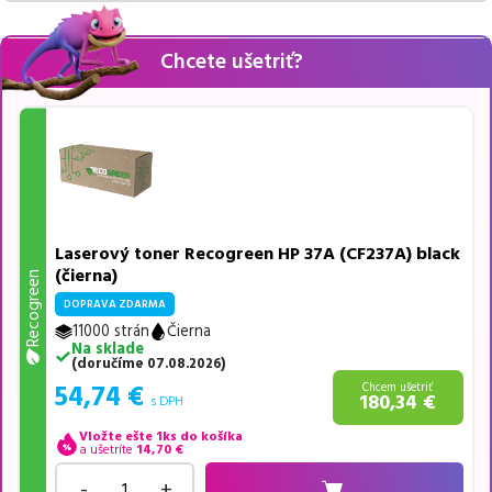
Chcete ušetriť?
Laserový toner Recogreen HP 37A (CF237A) black
(čierna)
Recogreen
DOPRAVA ZDARMA
11000 strán
Čierna
Na sklade
(
doručíme
07.08.2026
)
54,74
€
Chcem ušetriť
180,34
€
s DPH
Vložte ešte 1ks do košíka
a ušetríte
14,70
€
-
+