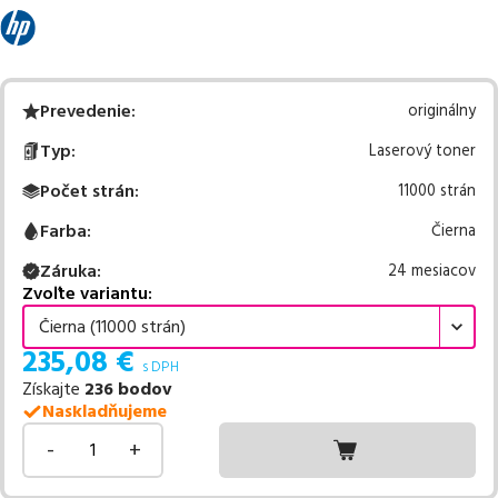
Prevedenie
:
originálny
Typ
:
Laserový toner
Počet strán
:
11000 strán
Farba
:
Čierna
Záruka
:
24 mesiacov
Zvoľte variantu:
Čierna (11000 strán)
235,08
€
s DPH
Získajte
236
bodov
Naskladňujeme
-
+