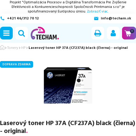
Projekt "Optimalizácia Procesov a Digitálna Transformácia Pre Zvýšenie
Efektívnosti a Konkurencieschopnosti Spoločnosti Printmania s.r.o" je
spolufinancovaný Európskou úniou.
Zobraziť viac.
+421 46/312 70 12
info@techam.sk
ubmenu
0
ubmenu
Tonery
HP
Laserový toner HP 37A (CF237A) black (čierna) - original
ubmenu
DOPRAVA ZDARMA
ubmenu
ubmenu
Laserový toner HP 37A (CF237A) black (čierna)
- original
.