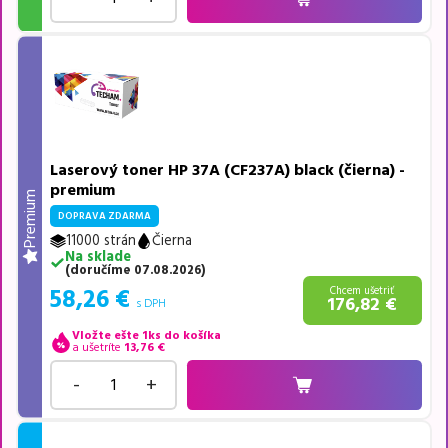
Laserový toner HP 37A (CF237A) black (čierna) -
premium
Premium
DOPRAVA ZDARMA
11000 strán
Čierna
Na sklade
(
doručíme
07.08.2026
)
58,26
€
Chcem ušetriť
176,82
€
s DPH
Vložte ešte 1ks do košíka
a ušetríte
13,76
€
-
+