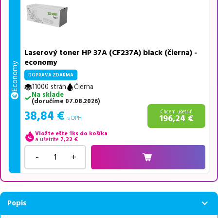
Laserový toner HP 37A (CF237A) black (čierna) -
economy
Economy
DOPRAVA ZDARMA
11000 strán
Čierna
Na sklade
(
doručíme
07.08.2026
)
38,84
€
Chcem ušetriť
196,24
€
s DPH
Vložte ešte 1ks do košíka
a ušetríte
7,22
€
-
+
Popis